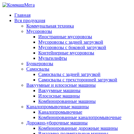
Главная
Вся продукция
Коммунальная техника
Мусоровозы
Иностранные мусоровозы
Мусоровозы с задней загрузкой
Мусоровозы с боковой загрузкой
Контейнерные мусоровозы
Мультилифты
Бункеровозы
Самосвалы
Самосвалы с задней загрузкой
Самосвалы с трехсторонней загрузкой
Вакуумные и илососные машины
Вакуумные машины
Илососные машины
Комбинированные машины
Каналопромывочные машины
Каналопромывочные
Комбинированные каналопромывочные
Дорожно-уборочные машины
Комбинированные дорожные машины
Вакуумно-подметальные машины