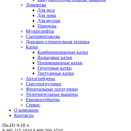
Ломовозы
Для леса
Для лома
Для мусора
Прицепы
Мультилифты
Сортиментовозы
Дорожно-строительная техника
Катки
Комбинированные катки
Вальцовые катки
Пневмошинные катки
Грунтовые катки
Тротуарные катки
Автогрейдеры
Снегопогрузчики
Фронтальные погрузчики
Уплотнительные машины
Евроконтейнеры
Сервис
О компании
Контакты
Пн-Пт 9-18 ч.
8 495 215-1010
8 800 700-4710