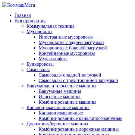
Главная
Вся продукция
Коммунальная техника
Мусоровозы
Иностранные мусоровозы
Мусоровозы с задней загрузкой
Мусоровозы с боковой загрузкой
Контейнерные мусоровозы
Мультилифты
Бункеровозы
Самосвалы
Самосвалы с задней загрузкой
Самосвалы с трехсторонней загрузкой
Вакуумные и илососные машины
Вакуумные машины
Илососные машины
Комбинированные машины
Каналопромывочные машины
Каналопромывочные
Комбинированные каналопромывочные
Дорожно-уборочные машины
Комбинированные дорожные машины
Вакуумно-подметальные машины