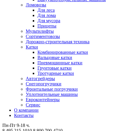
Ломовозы
Для леса
Для лома
Для мусора
Прицепы
Мультилифты
Сортиментовозы
Дорожно-строительная техника
Катки
Комбинированные катки
Вальцовые катки
Пневмошинные катки
Грунтовые катки
Тротуарные катки
Автогрейдеры
Снегопогрузчики
Фронтальные погрузчики
Уплотнительные машины
Евроконтейнеры
Сервис
О компании
Контакты
Пн-Пт 9-18 ч.
8 495 215-1010
8 800 700-4710