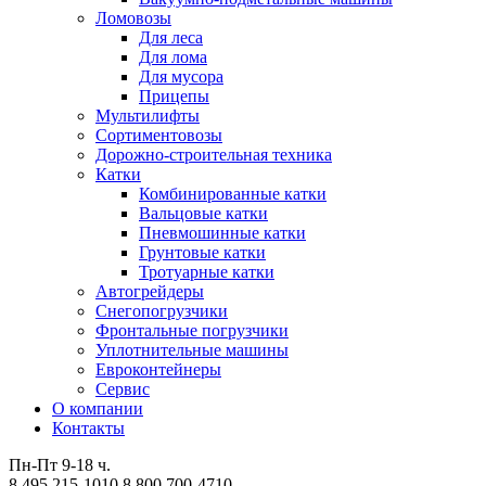
Ломовозы
Для леса
Для лома
Для мусора
Прицепы
Мультилифты
Сортиментовозы
Дорожно-строительная техника
Катки
Комбинированные катки
Вальцовые катки
Пневмошинные катки
Грунтовые катки
Тротуарные катки
Автогрейдеры
Снегопогрузчики
Фронтальные погрузчики
Уплотнительные машины
Евроконтейнеры
Сервис
О компании
Контакты
Пн-Пт 9-18 ч.
8 495 215-1010
8 800 700-4710