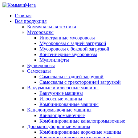
Главная
Вся продукция
Коммунальная техника
Мусоровозы
Иностранные мусоровозы
Мусоровозы с задней загрузкой
Мусоровозы с боковой загрузкой
Контейнерные мусоровозы
Мультилифты
Бункеровозы
Самосвалы
Самосвалы с задней загрузкой
Самосвалы с трехсторонней загрузкой
Вакуумные и илососные машины
Вакуумные машины
Илососные машины
Комбинированные машины
Каналопромывочные машины
Каналопромывочные
Комбинированные каналопромывочные
Дорожно-уборочные машины
Комбинированные дорожные машины
Вакуумно-подметальные машины