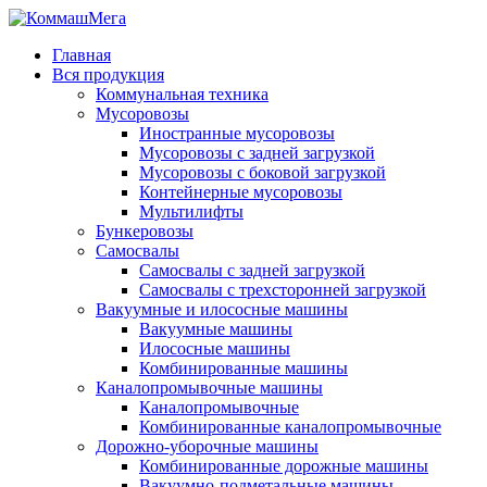
Главная
Вся продукция
Коммунальная техника
Мусоровозы
Иностранные мусоровозы
Мусоровозы с задней загрузкой
Мусоровозы с боковой загрузкой
Контейнерные мусоровозы
Мультилифты
Бункеровозы
Самосвалы
Самосвалы с задней загрузкой
Самосвалы с трехсторонней загрузкой
Вакуумные и илососные машины
Вакуумные машины
Илососные машины
Комбинированные машины
Каналопромывочные машины
Каналопромывочные
Комбинированные каналопромывочные
Дорожно-уборочные машины
Комбинированные дорожные машины
Вакуумно-подметальные машины