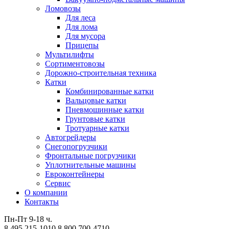
Ломовозы
Для леса
Для лома
Для мусора
Прицепы
Мультилифты
Сортиментовозы
Дорожно-строительная техника
Катки
Комбинированные катки
Вальцовые катки
Пневмошинные катки
Грунтовые катки
Тротуарные катки
Автогрейдеры
Снегопогрузчики
Фронтальные погрузчики
Уплотнительные машины
Евроконтейнеры
Сервис
О компании
Контакты
Пн-Пт 9-18 ч.
8 495 215-1010
8 800 700-4710