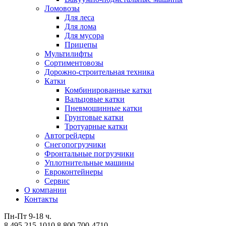
Ломовозы
Для леса
Для лома
Для мусора
Прицепы
Мультилифты
Сортиментовозы
Дорожно-строительная техника
Катки
Комбинированные катки
Вальцовые катки
Пневмошинные катки
Грунтовые катки
Тротуарные катки
Автогрейдеры
Снегопогрузчики
Фронтальные погрузчики
Уплотнительные машины
Евроконтейнеры
Сервис
О компании
Контакты
Пн-Пт 9-18 ч.
8 495 215-1010
8 800 700-4710