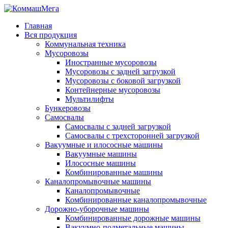
Главная
Вся продукция
Коммунальная техника
Мусоровозы
Иностранные мусоровозы
Мусоровозы с задней загрузкой
Мусоровозы с боковой загрузкой
Контейнерные мусоровозы
Мультилифты
Бункеровозы
Самосвалы
Самосвалы с задней загрузкой
Самосвалы с трехсторонней загрузкой
Вакуумные и илососные машины
Вакуумные машины
Илососные машины
Комбинированные машины
Каналопромывочные машины
Каналопромывочные
Комбинированные каналопромывочные
Дорожно-уборочные машины
Комбинированные дорожные машины
Вакуумно-подметальные машины