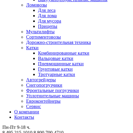
Ломовозы
Для леса
Для лома
Для мусора
Прицепы
Мультилифты
Сортиментовозы
Дорожно-строительная техника
Катки
Комбинированные катки
Вальцовые катки
Пневмошинные катки
Грунтовые катки
Тротуарные катки
Автогрейдеры
Снегопогрузчики
Фронтальные погрузчики
Уплотнительные машины
Евроконтейнеры
Сервис
О компании
Контакты
Пн-Пт 9-18 ч.
8 495 215-1010
8 800 700-4710