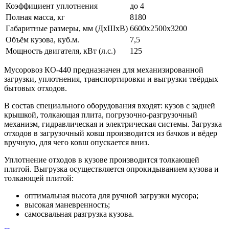
Коэффициент уплотнения
до 4
Полная масса, кг
8180
Габаритные размеры, мм (ДхШхВ)
6600х2500х3200
Объём кузова, куб.м.
7,5
Мощность двигателя, кВт (л.с.)
125
Мусоровоз КО-440 предназначен для механизированной
загрузки, уплотнения, транспортировки и выгрузки твёрдых
бытовых отходов.
В состав специального оборудования входят: кузов с задней
крышкой, толкающая плита, погрузочно-разгрузочный
механизм, гидравлическая и электрическая системы. Загрузка
отходов в загрузочный ковш производится из бачков и вёдер
вручную, для чего ковш опускается вниз.
Уплотнение отходов в кузове производится толкающей
плитой. Выгрузка осуществляется опрокидыванием кузова и
толкающей плитой:
оптимальная высота для ручной загрузки мусора;
высокая маневренность;
самосвальная разгрузка кузова.