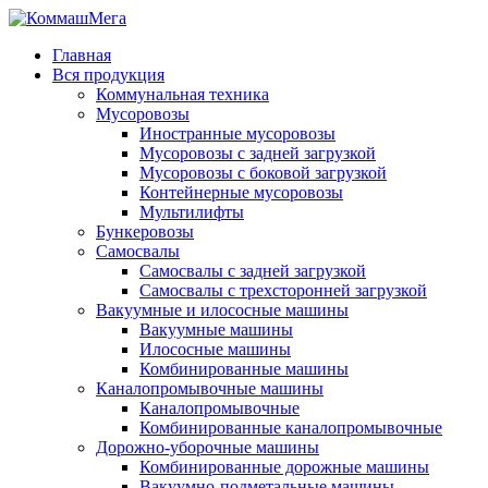
Главная
Вся продукция
Коммунальная техника
Мусоровозы
Иностранные мусоровозы
Мусоровозы с задней загрузкой
Мусоровозы с боковой загрузкой
Контейнерные мусоровозы
Мультилифты
Бункеровозы
Самосвалы
Самосвалы с задней загрузкой
Самосвалы с трехсторонней загрузкой
Вакуумные и илососные машины
Вакуумные машины
Илососные машины
Комбинированные машины
Каналопромывочные машины
Каналопромывочные
Комбинированные каналопромывочные
Дорожно-уборочные машины
Комбинированные дорожные машины
Вакуумно-подметальные машины