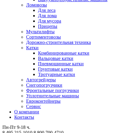
Ломовозы
Для леса
Для лома
Для мусора
Прицепы
Мультилифты
Сортиментовозы
Дорожно-строительная техника
Катки
Комбинированные катки
Вальцовые катки
Пневмошинные катки
Грунтовые катки
Тротуарные катки
Автогрейдеры
Снегопогрузчики
Фронтальные погрузчики
Уплотнительные машины
Евроконтейнеры
Сервис
О компании
Контакты
Пн-Пт 9-18 ч.
8 495 215-1010
8 800 700-4710