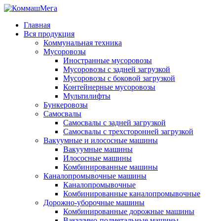
Главная
Вся продукция
Коммунальная техника
Мусоровозы
Иностранные мусоровозы
Мусоровозы с задней загрузкой
Мусоровозы с боковой загрузкой
Контейнерные мусоровозы
Мультилифты
Бункеровозы
Самосвалы
Самосвалы с задней загрузкой
Самосвалы с трехсторонней загрузкой
Вакуумные и илососные машины
Вакуумные машины
Илососные машины
Комбинированные машины
Каналопромывочные машины
Каналопромывочные
Комбинированные каналопромывочные
Дорожно-уборочные машины
Комбинированные дорожные машины
Вакуумно-подметальные машины