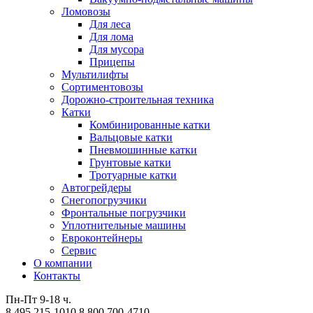
Ломовозы
Для леса
Для лома
Для мусора
Прицепы
Мультилифты
Сортиментовозы
Дорожно-строительная техника
Катки
Комбинированные катки
Вальцовые катки
Пневмошинные катки
Грунтовые катки
Тротуарные катки
Автогрейдеры
Снегопогрузчики
Фронтальные погрузчики
Уплотнительные машины
Евроконтейнеры
Сервис
О компании
Контакты
Пн-Пт 9-18 ч.
8 495 215-1010
8 800 700-4710