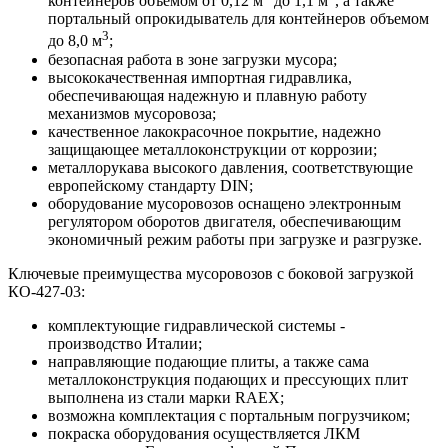
контейнеров объемом от 0,12 м
до 1,1 м
, а также
портальный опрокидыватель для контейнеров объемом
3
до 8,0 м
;
безопасная работа в зоне загрузки мусора;
высококачественная импортная гидравлика,
обеспечивающая надежную и плавную работу
механизмов мусоровоза;
качественное лакокрасочное покрытие, надежно
защищающее металлоконструкции от коррозии;
металлорукава высокого давления, соответствующие
европейскому стандарту DIN;
оборудование мусоровозов оснащено электронным
регулятором оборотов двигателя, обеспечивающим
экономичный режим работы при загрузке и разгрузке.
Ключевые преимущества мусоровозов с боковой загрузкой
КО-427-03:
комплектующие гидравлической системы -
производство Италии;
направляющие подающие плиты, а также сама
металлоконструкция подающих и прессующих плит
выполнена из стали марки RAEX;
возможна комплектация с портальным погрузчиком;
покраска оборудования осуществляется ЛКМ