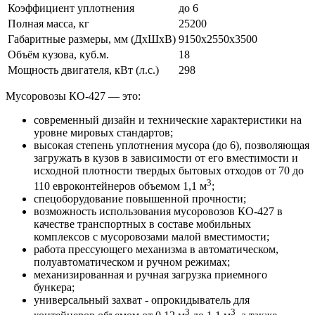
Коэффициент уплотнения
до 6
Полная масса, кг
25200
Габаритные размеры, мм (ДхШхВ)
9150х2550х3500
Объём кузова, куб.м.
18
Мощность двигателя, кВт (л.с.)
298
Мусоровозы КО-427 — это:
современный дизайн и технические характеристики на
уровне мировых стандартов;
высокая степень уплотнения мусора (до 6), позволяющая
загружать в кузов в зависимости от его вместимости и
исходной плотности твердых бытовых отходов от 70 до
3
110 евроконтейнеров объемом 1,1 м
;
спецоборудование повышенной прочности;
возможность использования мусоровозов КО-427 в
качестве транспортных в составе мобильных
комплексов с мусоровозами малой вместимости;
работа прессующего механизма в автоматическом,
полуавтоматическом и ручном режимах;
механизированная и ручная загрузка приемного
бункера;
универсальный захват - опрокидыватель для
3
3