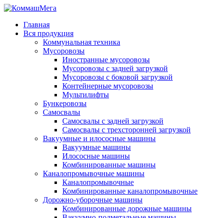
Главная
Вся продукция
Коммунальная техника
Мусоровозы
Иностранные мусоровозы
Мусоровозы с задней загрузкой
Мусоровозы с боковой загрузкой
Контейнерные мусоровозы
Мультилифты
Бункеровозы
Самосвалы
Самосвалы с задней загрузкой
Самосвалы с трехсторонней загрузкой
Вакуумные и илососные машины
Вакуумные машины
Илососные машины
Комбинированные машины
Каналопромывочные машины
Каналопромывочные
Комбинированные каналопромывочные
Дорожно-уборочные машины
Комбинированные дорожные машины
Вакуумно-подметальные машины