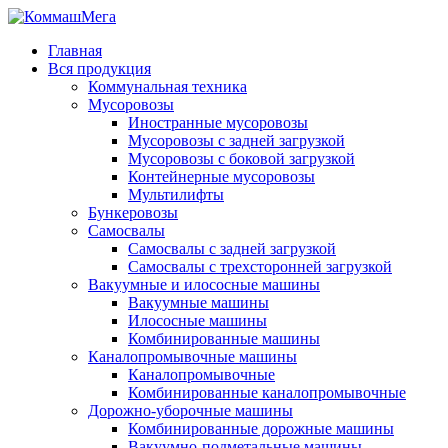
Главная
Вся продукция
Коммунальная техника
Мусоровозы
Иностранные мусоровозы
Мусоровозы с задней загрузкой
Мусоровозы с боковой загрузкой
Контейнерные мусоровозы
Мультилифты
Бункеровозы
Самосвалы
Самосвалы с задней загрузкой
Самосвалы с трехсторонней загрузкой
Вакуумные и илососные машины
Вакуумные машины
Илососные машины
Комбинированные машины
Каналопромывочные машины
Каналопромывочные
Комбинированные каналопромывочные
Дорожно-уборочные машины
Комбинированные дорожные машины
Вакуумно-подметальные машины