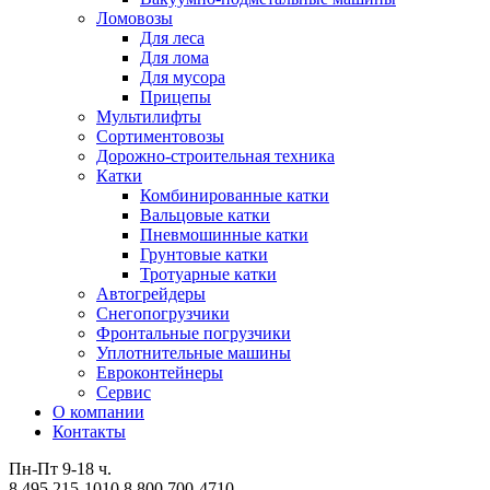
Ломовозы
Для леса
Для лома
Для мусора
Прицепы
Мультилифты
Сортиментовозы
Дорожно-строительная техника
Катки
Комбинированные катки
Вальцовые катки
Пневмошинные катки
Грунтовые катки
Тротуарные катки
Автогрейдеры
Снегопогрузчики
Фронтальные погрузчики
Уплотнительные машины
Евроконтейнеры
Сервис
О компании
Контакты
Пн-Пт 9-18 ч.
8 495 215-1010
8 800 700-4710