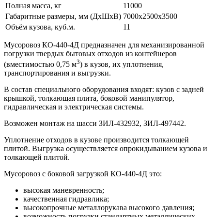
Полная масса, кг
11000
Габаритные размеры, мм (ДхШхВ)
7000x2500x3500
Объём кузова, куб.м.
11
Мусоровоз КО-440-4Д предназначен для механизированной
погрузки твердых бытовых отходов из контейнеров
3
(вместимостью 0,75 м
) в кузов, их уплотнения,
транспортирования и выгрузки.
В состав специального оборудования входят: кузов с задней
крышкой, толкающая плита, боковой манипулятор,
гидравлическая и электрическая системы.
Возможен монтаж на шасси ЗИЛ-432932, ЗИЛ-497442.
Уплотнение отходов в кузове производится толкающей
плитой. Выгрузка осуществляется опрокидыванием кузова и
толкающей плитой.
Мусоровоз с боковой загрузкой КО-440-4Д это:
высокая маневренность;
качественная гидравлика;
высокопрочные металлорукава высокого давления;
возможность погрузки стандартных металлических