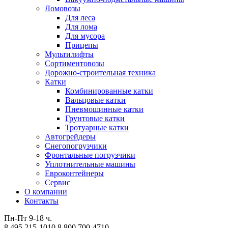
Ломовозы
Для леса
Для лома
Для мусора
Прицепы
Мультилифты
Сортиментовозы
Дорожно-строительная техника
Катки
Комбинированные катки
Вальцовые катки
Пневмошинные катки
Грунтовые катки
Тротуарные катки
Автогрейдеры
Снегопогрузчики
Фронтальные погрузчики
Уплотнительные машины
Евроконтейнеры
Сервис
О компании
Контакты
Пн-Пт 9-18 ч.
8 495 215-1010
8 800 700-4710