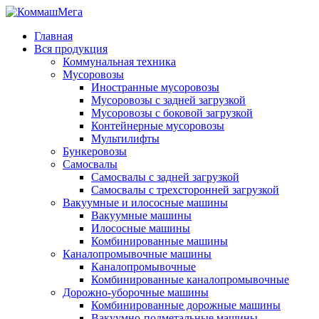
Главная
Вся продукция
Коммунальная техника
Мусоровозы
Иностранные мусоровозы
Мусоровозы с задней загрузкой
Мусоровозы с боковой загрузкой
Контейнерные мусоровозы
Мультилифты
Бункеровозы
Самосвалы
Самосвалы с задней загрузкой
Самосвалы с трехсторонней загрузкой
Вакуумные и илососные машины
Вакуумные машины
Илососные машины
Комбинированные машины
Каналопромывочные машины
Каналопромывочные
Комбинированные каналопромывочные
Дорожно-уборочные машины
Комбинированные дорожные машины
Вакуумно-подметальные машины