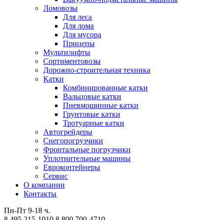
Ломовозы
Для леса
Для лома
Для мусора
Прицепы
Мультилифты
Сортиментовозы
Дорожно-строительная техника
Катки
Комбинированные катки
Вальцовые катки
Пневмошинные катки
Грунтовые катки
Тротуарные катки
Автогрейдеры
Снегопогрузчики
Фронтальные погрузчики
Уплотнительные машины
Евроконтейнеры
Сервис
О компании
Контакты
Пн-Пт 9-18 ч.
8 495 215-1010
8 800 700-4710