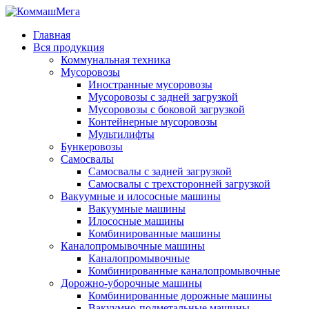
Главная
Вся продукция
Коммунальная техника
Мусоровозы
Иностранные мусоровозы
Мусоровозы с задней загрузкой
Мусоровозы с боковой загрузкой
Контейнерные мусоровозы
Мультилифты
Бункеровозы
Самосвалы
Самосвалы с задней загрузкой
Самосвалы с трехсторонней загрузкой
Вакуумные и илососные машины
Вакуумные машины
Илососные машины
Комбинированные машины
Каналопромывочные машины
Каналопромывочные
Комбинированные каналопромывочные
Дорожно-уборочные машины
Комбинированные дорожные машины
Вакуумно-подметальные машины