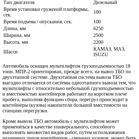
Тип двигателя
Дизельный
Время установки груженой платформы,
100
сек.
Время подъема / опускания, сек.
100
Длина, мм
6250
Ширина, мм
2500
Высота, мм
2200
КАМАЗ, МАЗ,
Шасси
ISUZU
Автомобиль оснащен мультилифтом грузоподъемностью 18
тонн. МПР-2 ориентирован, прежде всего, на вывоз ТБО по
двухэтапной системе. Двухэтапная система вывоза ТБО
выгодно отличается от системы одноэтапного вывоза тем, что
мультилифты с относительно небольшой грузоподъемностью
и вместимостью контейнеров работают на коротком плече
пробега, выполняя функцию сбора, перегруз происходит в
контейнеры (кузова) накопители большой вместимости на
станциях перегрузки.
Кроме вывоза ТБО автомобиль с мультилифтом может
применяться в качестве универсального, способного
выполнять множество видов работ, путем использования
различных типов контейнеров - сменных кузовов, может быть