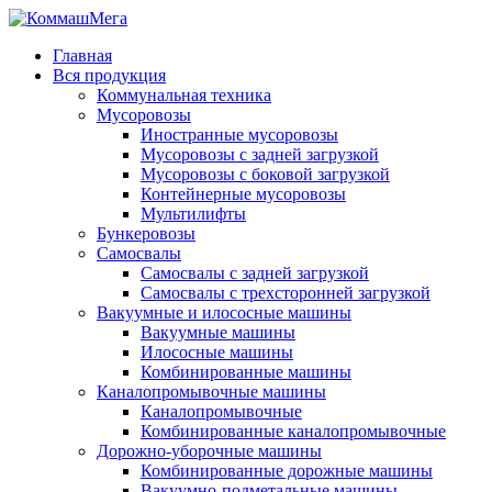
Главная
Вся продукция
Коммунальная техника
Мусоровозы
Иностранные мусоровозы
Мусоровозы с задней загрузкой
Мусоровозы с боковой загрузкой
Контейнерные мусоровозы
Мультилифты
Бункеровозы
Самосвалы
Самосвалы с задней загрузкой
Самосвалы с трехсторонней загрузкой
Вакуумные и илососные машины
Вакуумные машины
Илососные машины
Комбинированные машины
Каналопромывочные машины
Каналопромывочные
Комбинированные каналопромывочные
Дорожно-уборочные машины
Комбинированные дорожные машины
Вакуумно-подметальные машины