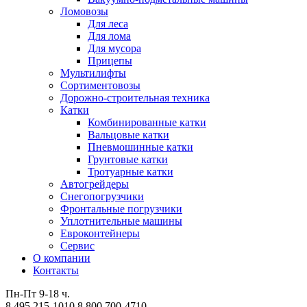
Ломовозы
Для леса
Для лома
Для мусора
Прицепы
Мультилифты
Сортиментовозы
Дорожно-строительная техника
Катки
Комбинированные катки
Вальцовые катки
Пневмошинные катки
Грунтовые катки
Тротуарные катки
Автогрейдеры
Снегопогрузчики
Фронтальные погрузчики
Уплотнительные машины
Евроконтейнеры
Сервис
О компании
Контакты
Пн-Пт 9-18 ч.
8 495 215-1010
8 800 700-4710