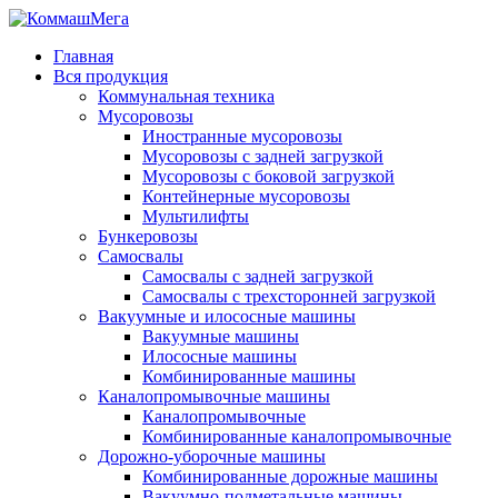
Главная
Вся продукция
Коммунальная техника
Мусоровозы
Иностранные мусоровозы
Мусоровозы с задней загрузкой
Мусоровозы с боковой загрузкой
Контейнерные мусоровозы
Мультилифты
Бункеровозы
Самосвалы
Самосвалы с задней загрузкой
Самосвалы с трехсторонней загрузкой
Вакуумные и илососные машины
Вакуумные машины
Илососные машины
Комбинированные машины
Каналопромывочные машины
Каналопромывочные
Комбинированные каналопромывочные
Дорожно-уборочные машины
Комбинированные дорожные машины
Вакуумно-подметальные машины