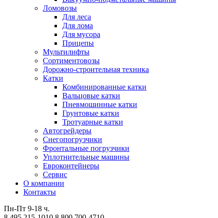
Ломовозы
Для леса
Для лома
Для мусора
Прицепы
Мультилифты
Сортиментовозы
Дорожно-строительная техника
Катки
Комбинированные катки
Вальцовые катки
Пневмошинные катки
Грунтовые катки
Тротуарные катки
Автогрейдеры
Снегопогрузчики
Фронтальные погрузчики
Уплотнительные машины
Евроконтейнеры
Сервис
О компании
Контакты
Пн-Пт 9-18 ч.
8 495 215-1010
8 800 700-4710