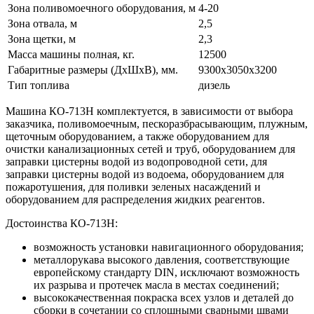
Зона поливомоечного оборудования, м
4-20
Зона отвала, м
2,5
Зона щетки, м
2,3
Масса машины полная, кг.
12500
Габаритные размеры (ДхШхВ), мм.
9300х3050х3200
Тип топлива
дизель
Машина КО-713Н комплектуется, в зависимости от выбора
заказчика, поливомоечным, пескоразбрасывающим, плужным,
щеточным оборудованием, а также оборудованием для
очистки канализационных сетей и труб, оборудованием для
заправки цистерны водой из водопроводной сети, для
заправки цистерны водой из водоема, оборудованием для
пожаротушения, для поливки зеленых насаждений и
оборудованием для распределения жидких реагентов.
Достоинства КО-713Н:
возможность установки навигационного оборудования;
металлорукава высокого давления, соответствующие
европейскому стандарту DIN, исключают возможность
их разрыва и протечек масла в местах соединений;
высококачественная покраска всех узлов и деталей до
сборки в сочетании со сплошными сварными швами