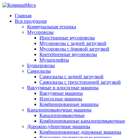
Главная
Вся продукция
Коммунальная техника
Мусоровозы
Иностранные мусоровозы
Мусоровозы с задней загрузкой
Мусоровозы с боковой загрузкой
Контейнерные мусоровозы
Мультилифты
Бункеровозы
Самосвалы
Самосвалы с задней загрузкой
Самосвалы с трехсторонней загрузкой
Вакуумные и илососные машины
Вакуумные машины
Илососные машины
Комбинированные машины
Каналопромывочные машины
Каналопромывочные
Комбинированные каналопромывочные
Дорожно-уборочные машины
Комбинированные дорожные машины
Вакуумно-подметальные машины