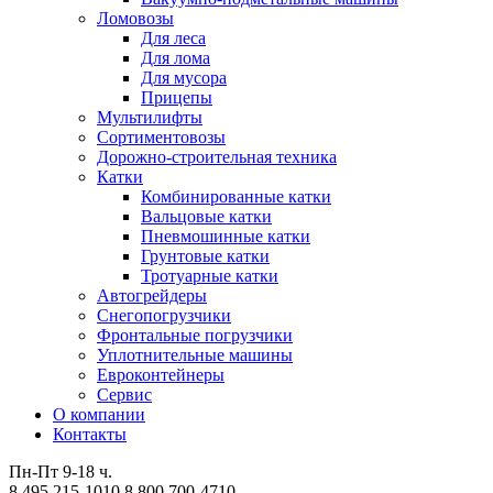
Ломовозы
Для леса
Для лома
Для мусора
Прицепы
Мультилифты
Сортиментовозы
Дорожно-строительная техника
Катки
Комбинированные катки
Вальцовые катки
Пневмошинные катки
Грунтовые катки
Тротуарные катки
Автогрейдеры
Снегопогрузчики
Фронтальные погрузчики
Уплотнительные машины
Евроконтейнеры
Сервис
О компании
Контакты
Пн-Пт 9-18 ч.
8 495 215-1010
8 800 700-4710