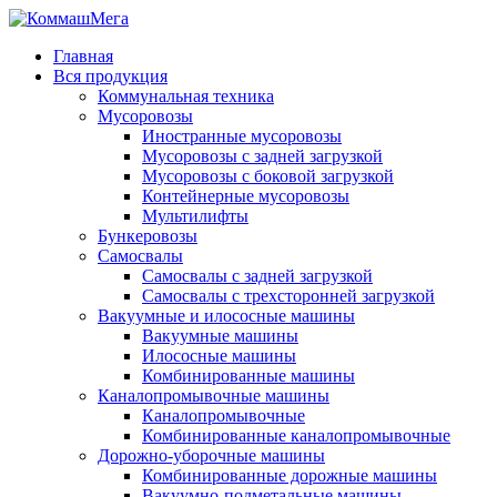
Главная
Вся продукция
Коммунальная техника
Мусоровозы
Иностранные мусоровозы
Мусоровозы с задней загрузкой
Мусоровозы с боковой загрузкой
Контейнерные мусоровозы
Мультилифты
Бункеровозы
Самосвалы
Самосвалы с задней загрузкой
Самосвалы с трехсторонней загрузкой
Вакуумные и илососные машины
Вакуумные машины
Илососные машины
Комбинированные машины
Каналопромывочные машины
Каналопромывочные
Комбинированные каналопромывочные
Дорожно-уборочные машины
Комбинированные дорожные машины
Вакуумно-подметальные машины