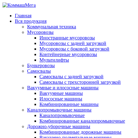
Главная
Вся продукция
Коммунальная техника
Мусоровозы
Иностранные мусоровозы
Мусоровозы с задней загрузкой
Мусоровозы с боковой загрузкой
Контейнерные мусоровозы
Мультилифты
Бункеровозы
Самосвалы
Самосвалы с задней загрузкой
Самосвалы с трехсторонней загрузкой
Вакуумные и илососные машины
Вакуумные машины
Илососные машины
Комбинированные машины
Каналопромывочные машины
Каналопромывочные
Комбинированные каналопромывочные
Дорожно-уборочные машины
Комбинированные дорожные машины
Вакуумно-подметальные машины