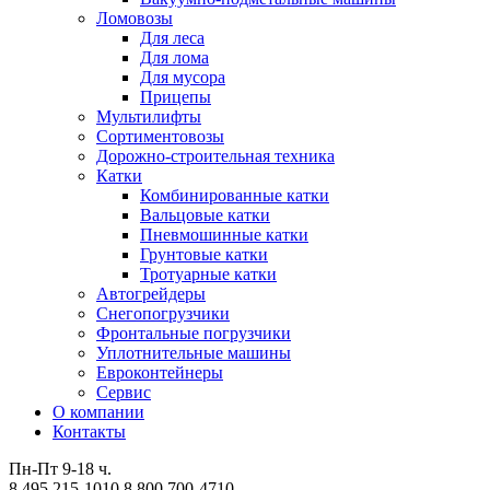
Ломовозы
Для леса
Для лома
Для мусора
Прицепы
Мультилифты
Сортиментовозы
Дорожно-строительная техника
Катки
Комбинированные катки
Вальцовые катки
Пневмошинные катки
Грунтовые катки
Тротуарные катки
Автогрейдеры
Снегопогрузчики
Фронтальные погрузчики
Уплотнительные машины
Евроконтейнеры
Сервис
О компании
Контакты
Пн-Пт 9-18 ч.
8 495 215-1010
8 800 700-4710