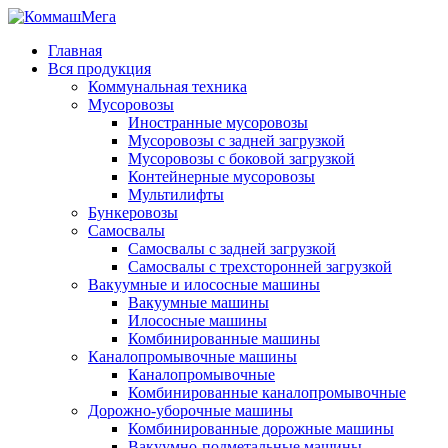
Главная
Вся продукция
Коммунальная техника
Мусоровозы
Иностранные мусоровозы
Мусоровозы с задней загрузкой
Мусоровозы с боковой загрузкой
Контейнерные мусоровозы
Мультилифты
Бункеровозы
Самосвалы
Самосвалы с задней загрузкой
Самосвалы с трехсторонней загрузкой
Вакуумные и илососные машины
Вакуумные машины
Илососные машины
Комбинированные машины
Каналопромывочные машины
Каналопромывочные
Комбинированные каналопромывочные
Дорожно-уборочные машины
Комбинированные дорожные машины
Вакуумно-подметальные машины