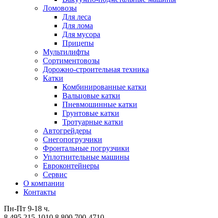
Ломовозы
Для леса
Для лома
Для мусора
Прицепы
Мультилифты
Сортиментовозы
Дорожно-строительная техника
Катки
Комбинированные катки
Вальцовые катки
Пневмошинные катки
Грунтовые катки
Тротуарные катки
Автогрейдеры
Снегопогрузчики
Фронтальные погрузчики
Уплотнительные машины
Евроконтейнеры
Сервис
О компании
Контакты
Пн-Пт 9-18 ч.
8 495 215-1010
8 800 700-4710