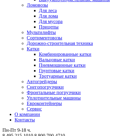
Ломовозы
Для леса
Для лома
Для мусора
Прицепы
Мультилифты
Сортиментовозы
Дорожно-строительная техника
Катки
Комбинированные катки
Вальцовые катки
Пневмошинные катки
Грунтовые катки
Тротуарные катки
Автогрейдеры
Снегопогрузчики
Фронтальные погрузчики
Уплотнительные машины
Евроконтейнеры
Сервис
О компании
Контакты
Пн-Пт 9-18 ч.
8 495 215-1010
8 800 700-4710