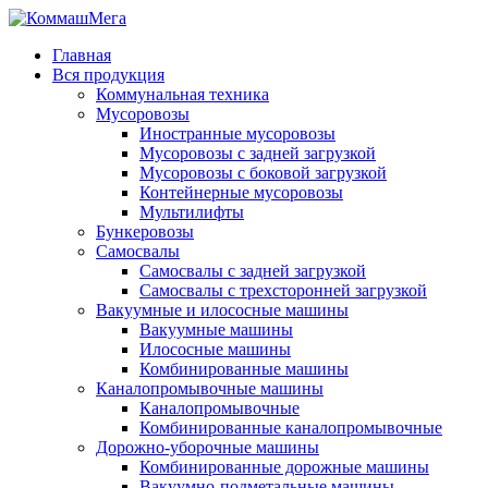
Главная
Вся продукция
Коммунальная техника
Мусоровозы
Иностранные мусоровозы
Мусоровозы с задней загрузкой
Мусоровозы с боковой загрузкой
Контейнерные мусоровозы
Мультилифты
Бункеровозы
Самосвалы
Самосвалы с задней загрузкой
Самосвалы с трехсторонней загрузкой
Вакуумные и илососные машины
Вакуумные машины
Илососные машины
Комбинированные машины
Каналопромывочные машины
Каналопромывочные
Комбинированные каналопромывочные
Дорожно-уборочные машины
Комбинированные дорожные машины
Вакуумно-подметальные машины