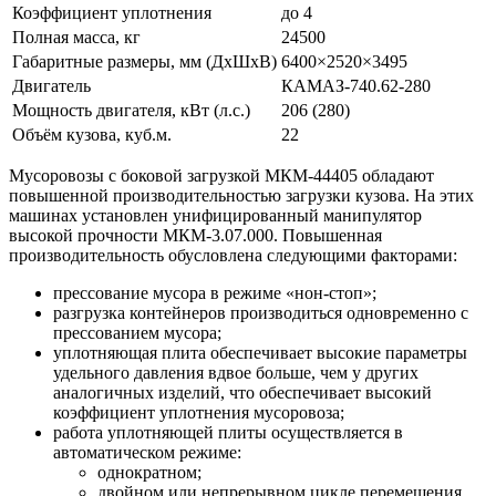
Коэффициент уплотнения
до 4
Полная масса, кг
24500
Габаритные размеры, мм (ДхШхВ)
6400×2520×3495
Двигатель
КАМАЗ-740.62-280
Мощность двигателя, кВт (л.с.)
206 (280)
Объём кузова, куб.м.
22
Мусоровозы с боковой загрузкой МКМ-44405 обладают
повышенной производительностью загрузки кузова. На этих
машинах установлен унифицированный манипулятор
высокой прочности МКМ-3.07.000. Повышенная
производительность обусловлена следующими факторами:
прессование мусора в режиме «нон-стоп»;
разгрузка контейнеров производиться одновременно с
прессованием мусора;
уплотняющая плита обеспечивает высокие параметры
удельного давления вдвое больше, чем у других
аналогичных изделий, что обеспечивает высокий
коэффициент уплотнения мусоровоза;
работа уплотняющей плиты осуществляется в
автоматическом режиме:
однократном;
двойном или непрерывном цикле перемещения,